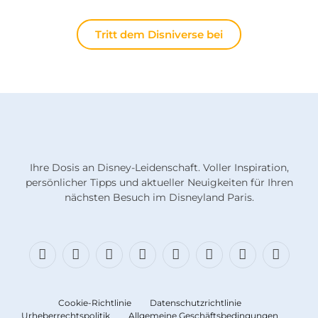
Tritt dem Disniverse bei
Ihre Dosis an Disney-Leidenschaft. Voller Inspiration,
persönlicher Tipps und aktueller Neuigkeiten für Ihren
nächsten Besuch im Disneyland Paris.
Facebook
X
Bluesky
Instagram
Fäden
TikTok
Diskord
RSS
(Twitter)
Cookie-Richtlinie
Datenschutzrichtlinie
Urheberrechtspolitik
Allgemeine Geschäftsbedingungen