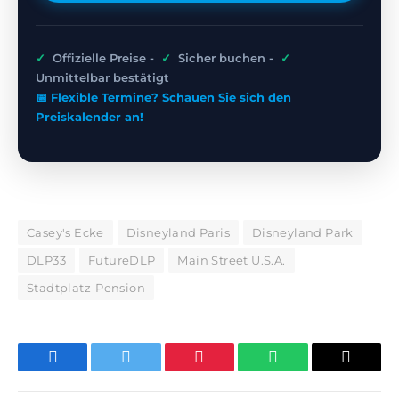
✓
Offizielle Preise -
✓
Sicher buchen -
✓
Unmittelbar bestätigt
📅 Flexible Termine? Schauen Sie sich den
Preiskalender an!
Casey's Ecke
Disneyland Paris
Disneyland Park
DLP33
FutureDLP
Main Street U.S.A.
Stadtplatz-Pension
Facebook
Twitter
Pinterest
WhatsApp
E-
Mail