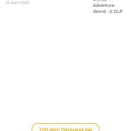
13. April 2026
Entdecken Sie The Disniverse: Die
Community für Disney-Fans ✨
Tauschen Sie sich täglich mit anderen Fans auf
unserem Discord-Server aus. Ob Sie Tipps für Ihren
nächsten Ausflug nach Disneyland Paris suchen,
Ihre Erfahrungen teilen oder die neuesten
offiziellen Nachrichten diskutieren möchten: Hier
lebt die Magie immer weiter.
Tritt dem Disniverse bei