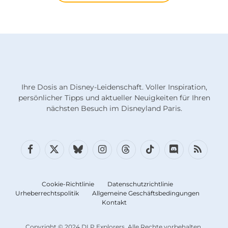
Ihre Dosis an Disney-Leidenschaft. Voller Inspiration,
persönlicher Tipps und aktueller Neuigkeiten für Ihren
nächsten Besuch im Disneyland Paris.
Facebook
X
Bluesky
Instagram
Fäden
TikTok
Diskord
RSS
(Twitter)
Cookie-Richtlinie
Datenschutzrichtlinie
Urheberrechtspolitik
Allgemeine Geschäftsbedingungen
Kontakt
Copyright © 2024 DLP Explorers, Alle Rechte vorbehalten.