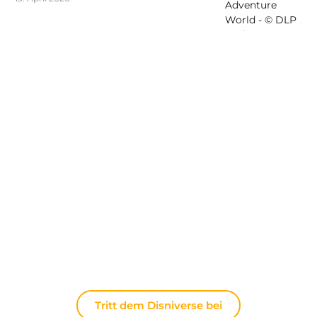
Entdecken Sie The Disniverse: Die
Community für Disney-Fans ✨
Tauschen Sie sich täglich mit anderen Fans auf
unserem Discord-Server aus. Ob Sie Tipps für Ihren
nächsten Ausflug nach Disneyland Paris suchen,
Ihre Erfahrungen teilen oder die neuesten
offiziellen Nachrichten diskutieren möchten: Hier
lebt die Magie immer weiter.
Tritt dem Disniverse bei