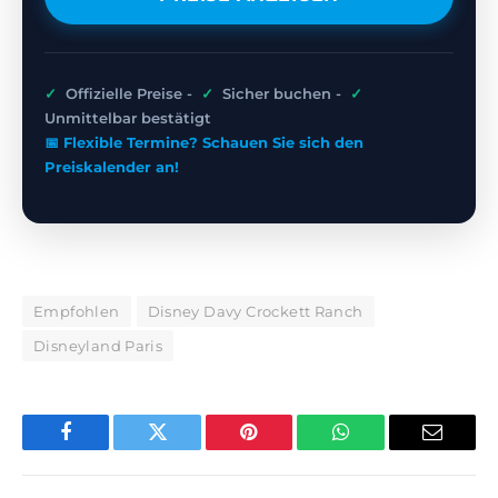
✓
Offizielle Preise -
✓
Sicher buchen -
✓
Unmittelbar bestätigt
📅 Flexible Termine? Schauen Sie sich den
Preiskalender an!
Empfohlen
Disney Davy Crockett Ranch
Disneyland Paris
Facebook
Twitter
Pinterest
WhatsApp
E-
Mail