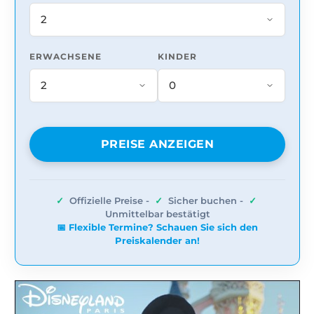
ERWACHSENE
KINDER
PREISE ANZEIGEN
✓
Offizielle Preise -
✓
Sicher buchen -
✓
Unmittelbar bestätigt
📅 Flexible Termine? Schauen Sie sich den
Preiskalender an!