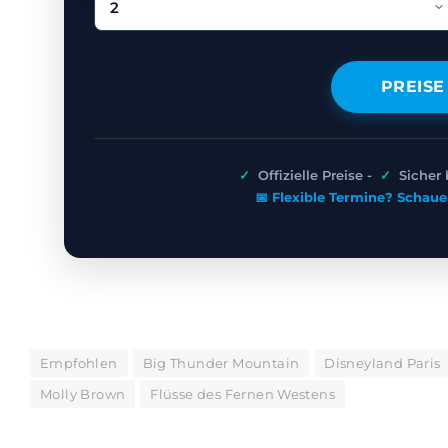
PREISE
✓
Offizielle Preise -
✓
Sicher
📅 Flexible Termine? Schaue
Empfohlen
Big Thunder Mountain
Disneyland Paris
Molly Brown
Flüsse des Fernen Westens