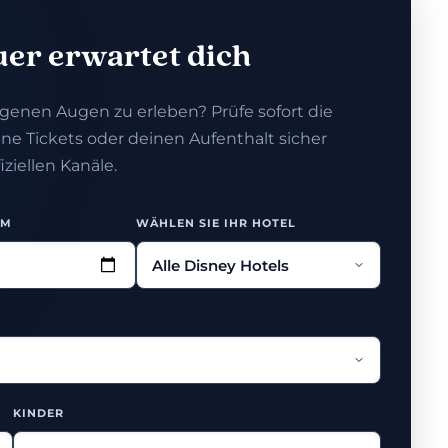
er erwartet dich
eigenen Augen zu erleben? Prüfe sofort die
ne Tickets oder deinen Aufenthalt sicher
iziellen Kanäle.
UM
WÄHLEN SIE IHR HOTEL
KINDER