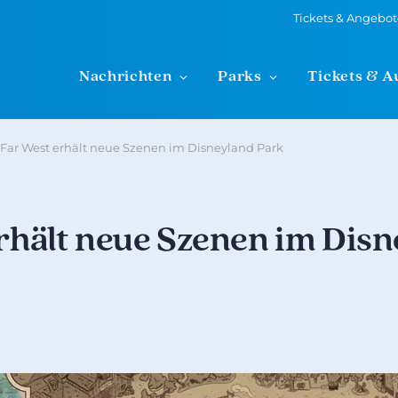
Tickets & Angebo
Nachrichten
Parks
Tickets & A
e Far West erhält neue Szenen im Disneyland Park
erhält neue Szenen im Dis