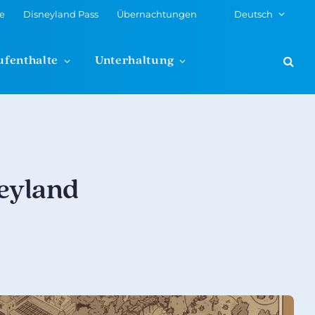
te
Disneyland Pass
Übernachtungen
Deutsch
ufenthalte
Unterhaltung
neyland