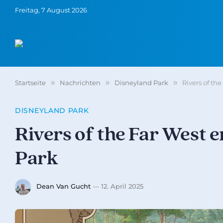
Freitag, 7 August 2026
Startseite
»
Nachrichten
»
Disneyland Park
»
Rivers of th
DISNEYLAND PARK
Rivers of the Far West 
Park
Dean Van Gucht
12. April 2025