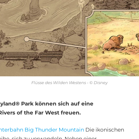
Flüsse des Wilden Westens - © Disney
eyland® Park können sich auf eine
vers of the Far West freuen.
hterbahn Big Thunder Mountain
Die ikonischen
ihe, sich zu verwandeln. Neben einer