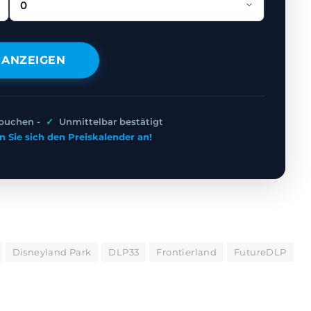
 ANZEIGEN
 buchen -
✓
Unmittelbar bestätigt
n Sie sich den Preiskalender an!
Disneyland Park
DLP33
Frontierland
FutureDLP