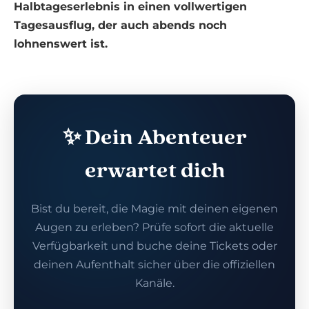
Halbtageserlebnis in einen vollwertigen
Tagesausflug, der auch abends noch
lohnenswert ist.
✨ Dein Abenteuer
erwartet dich
Bist du bereit, die Magie mit deinen eigenen
Augen zu erleben? Prüfe sofort die aktuelle
Verfügbarkeit und buche deine Tickets oder
deinen Aufenthalt sicher über die offiziellen
Kanäle.