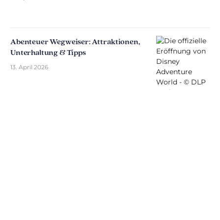
Abenteuer Wegweiser: Attraktionen,
Unterhaltung & Tipps
13. April 2026
Entdecken Sie The Disniverse: Die
Community für Disney-Fans ✨
Tauschen Sie sich täglich mit anderen Fans auf
unserem Discord-Server aus. Ob Sie Tipps für Ihren
nächsten Ausflug nach Disneyland Paris suchen,
Ihre Erfahrungen teilen oder die neuesten