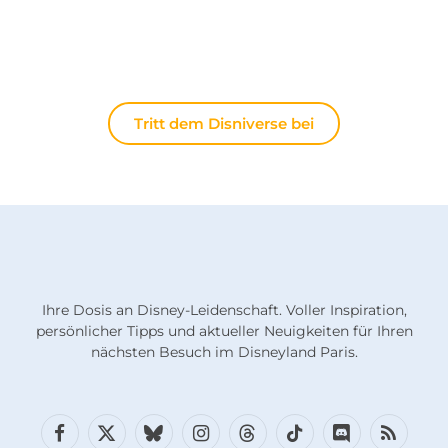
offiziellen Nachrichten diskutieren möchten: Hier
lebt die Magie immer weiter.
Tritt dem Disniverse bei
Ihre Dosis an Disney-Leidenschaft. Voller Inspiration,
persönlicher Tipps und aktueller Neuigkeiten für Ihren
nächsten Besuch im Disneyland Paris.
Facebook
X
Bluesky
Instagram
Fäden
TikTok
Diskord
RSS