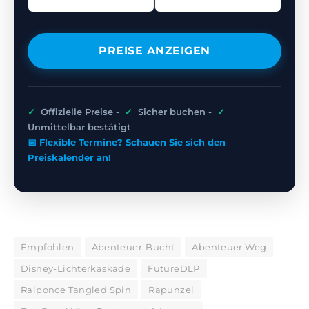
PREISE ANZEIGEN
✓
Offizielle Preise -
✓
Sicher buchen -
✓
Unmittelbar bestätigt
📅 Flexible Termine? Schauen Sie sich den
Preiskalender an!
Empfohlen
Abenteuer-Bucht
Abenteuer Weg
Disney-Lichterkaskade
FutureDLP
Raiponce Tangled Spin
Rapunzel