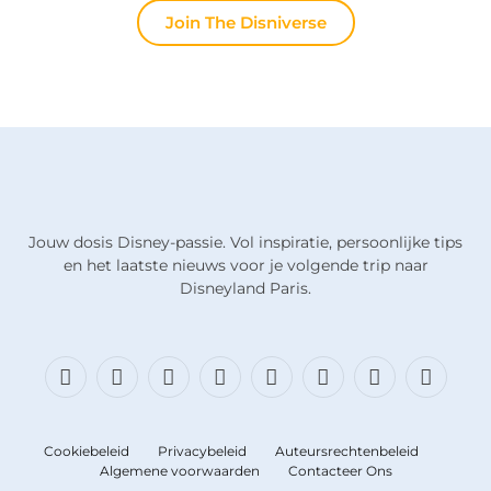
Join The Disniverse
Jouw dosis Disney-passie. Vol inspiratie, persoonlijke tips
en het laatste nieuws voor je volgende trip naar
Disneyland Paris.
Facebook
X
Bluesky
Instagram
Draden
TikTok
Discord
RSS
(Twitter)
Cookiebeleid
Privacybeleid
Auteursrechtenbeleid
Algemene voorwaarden
Contacteer Ons