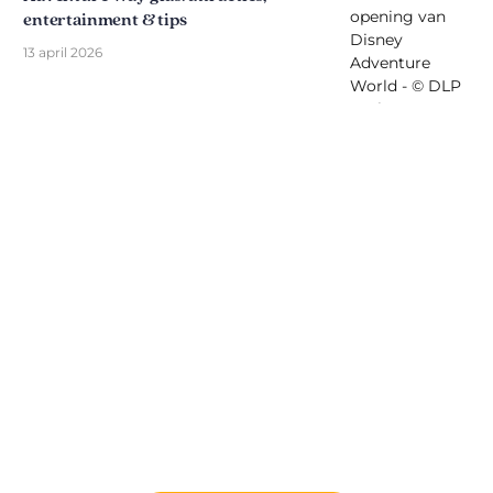
entertainment & tips
13 april 2026
Ontdek The Disniverse: Dé
Community voor Disney Fans ✨
Praat dagelijks mee met andere fans op onze
Discord server. Of je nu tips zoekt voor je volgende
trip naar Disneyland Paris, je ervaringen wilt delen
of het laatste officiële nieuws wilt bespreken: hier
leeft de magie altijd door.