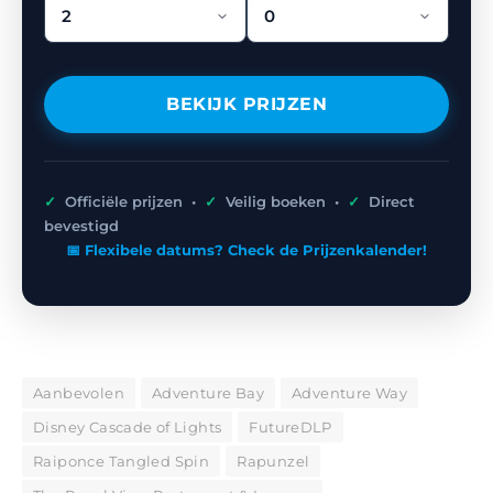
BEKIJK PRIJZEN
✓
Officiële prijzen •
✓
Veilig boeken •
✓
Direct
bevestigd
📅 Flexibele datums? Check de Prijzenkalender!
Aanbevolen
Adventure Bay
Adventure Way
Disney Cascade of Lights
FutureDLP
Raiponce Tangled Spin
Rapunzel