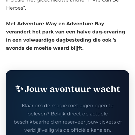
Heroes”.
Met Adventure Way en Adventure Bay
verandert het park van een halve dag-ervaring
in een volwaardige dagbesteding die ook ’s
avonds de moeite waard blijft.
✨ Jouw avontuur wacht
Klaar om de magie met eigen ogen te
beleven? Bekijk direct de actuele
beschikbaarheid en reserveer jouw tickets of
verblijf veilig via de officiële kanalen.