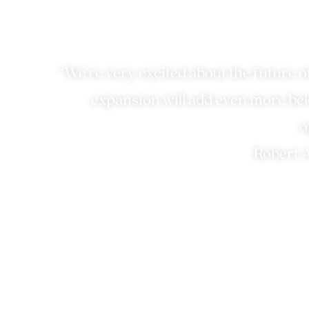
Toekom
“We’re very excited about the future o
expansion will add even more bel
o
Robert A