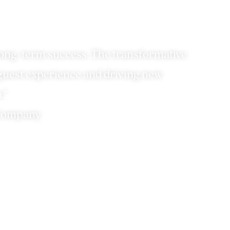
d Paris
s long-term success. The transformative
 guest experience and driving new
.”
y Company