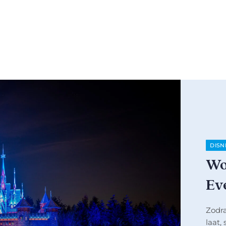
DISN
Wo
Ev
Zodr
laat,