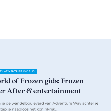
EY ADVENTURE WORLD
rld of Frozen gids: Frozen
er After & entertainment
a je de wandelboulevard van Adventure Way achter je
 stap je naadloos het koninkrijk…