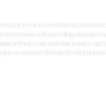
stplannen Disneylan
f Disneyland Paris and continue to invest in it
oved characters and storytelling, elevating the
pportunities for tourism in this dynamic region
. Iger, voorzitter en CEO van The Walt Disne