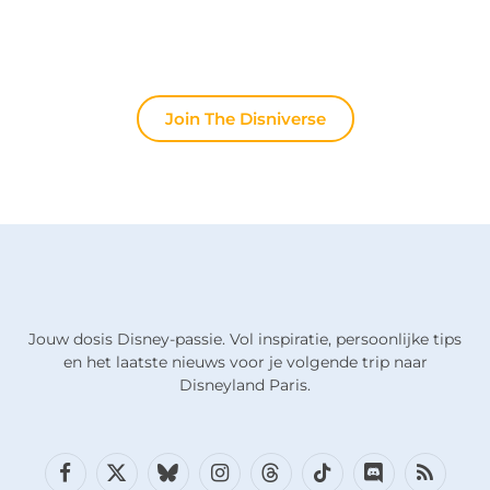
of het laatste officiële nieuws wilt bespreken: hier
leeft de magie altijd door.
Join The Disniverse
Jouw dosis Disney-passie. Vol inspiratie, persoonlijke tips
en het laatste nieuws voor je volgende trip naar
Disneyland Paris.
Facebook
X
Bluesky
Instagram
Draden
TikTok
Discord
RSS