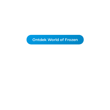
ooit. Ontdek als allereerste de magie van Arendelle
in het vernieuwde Disney Adventure World.
Bedankt voor je geduld tijdens onze verbouwing!
Ontdek World of Frozen