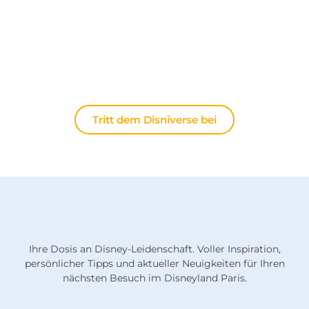
nächsten Ausflug nach Disneyland Paris suchen,
Ihre Erfahrungen teilen oder die neuesten
offiziellen Nachrichten diskutieren möchten: Hier
lebt die Magie immer weiter.
Tritt dem Disniverse bei
Ihre Dosis an Disney-Leidenschaft. Voller Inspiration,
persönlicher Tipps und aktueller Neuigkeiten für Ihren
nächsten Besuch im Disneyland Paris.