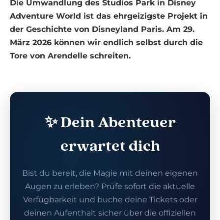
Die Umwandlung des Studios Park in Disney
Adventure World ist das ehrgeizigste Projekt in
der Geschichte von Disneyland Paris. Am 29.
März 2026 können wir endlich selbst durch die
Tore von Arendelle schreiten.
✨ Dein Abenteuer
erwartet dich
Bist du bereit, die Magie mit deinen eigenen
Augen zu erleben? Prüfe sofort die aktuelle
Verfügbarkeit und buche deine Tickets oder
deinen Aufenthalt sicher über die offiziellen