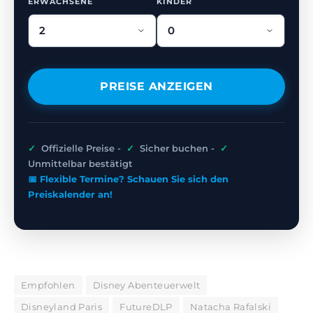
ERWACHSENE
KINDER
PREISE ANZEIGEN
✓
Offizielle Preise -
✓
Sicher buchen -
✓
Unmittelbar bestätigt
📅 Flexible Termine? Schauen Sie sich den
Preiskalender an!
Empfohlen
Disney Abenteuerwelt
Disneyland Paris
FutureDLP
Natacha Rafalski