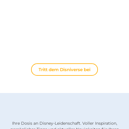
Tauschen Sie sich täglich mit anderen Fans auf
unserem Discord-Server aus. Ob Sie Tipps für Ihren
nächsten Ausflug nach Disneyland Paris suchen,
Ihre Erfahrungen teilen oder die neuesten
offiziellen Nachrichten diskutieren möchten: Hier
lebt die Magie immer weiter.
Tritt dem Disniverse bei
Ihre Dosis an Disney-Leidenschaft. Voller Inspiration,