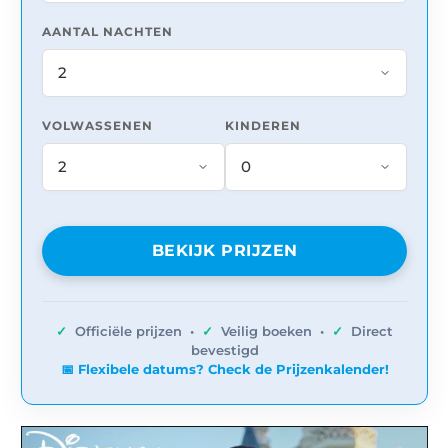
AANTAL NACHTEN
VOLWASSENEN
KINDEREN
BEKIJK PRIJZEN
✓
Officiële prijzen •
✓
Veilig boeken •
✓
Direct
bevestigd
📅 Flexibele datums? Check de Prijzenkalender!