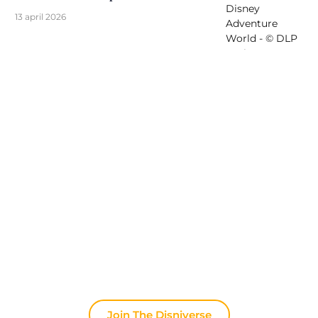
13 april 2026
Ontdek The Disniverse: Dé
Community voor Disney Fans ✨
Praat dagelijks mee met andere fans op onze
Discord server. Of je nu tips zoekt voor je volgende
trip naar Disneyland Paris, je ervaringen wilt delen
of het laatste officiële nieuws wilt bespreken: hier
leeft de magie altijd door.
Join The Disniverse