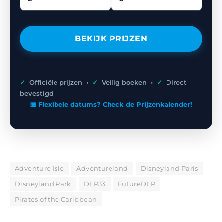
BEKIJK PRIJZEN
✓
Officiële prijzen •
✓
Veilig boeken •
✓
Direct
bevestigd
📅 Flexibele datums? Check de Prijzenkalender!
Adventure Isle
Adventureland
Disneyland Paris
Disneyland Park
DLP33
FutureDLP
Pirates of the Caribbean