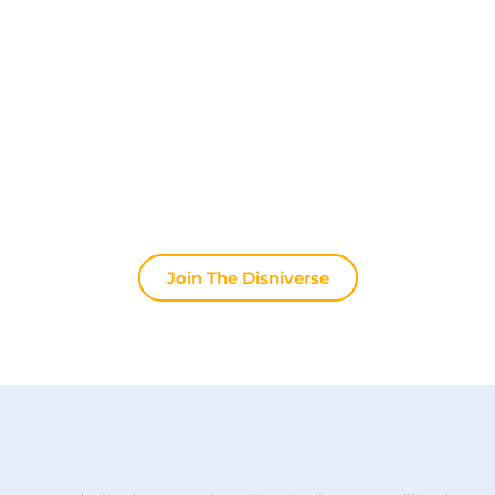
Community voor Disney Fans ✨
Praat dagelijks mee met andere fans op onze
Discord server. Of je nu tips zoekt voor je volgende
trip naar Disneyland Paris, je ervaringen wilt delen
of het laatste officiële nieuws wilt bespreken: hier
leeft de magie altijd door.
Join The Disniverse