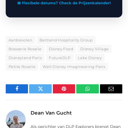
📅 Flexibele datums? Check de Prijzenkalender!
Aanbevolen
Bertrand Hospitality Group
Brasserie Rosalie
Disney Food
Disney Village
Disneyland Paris
FutureDLP
Lake Disney
Petite Rosalie
Walt Disney Imagineering Paris
Facebook
Twitter
Pinterest
WhatsApp
E-
mail
Dean Van Gucht
Als oprichter van DLP Explorers brengt Dean