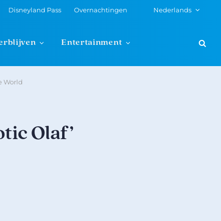
Disneyland Pass
Overnachtingen
Nederlands
erblijven
Entertainment
e World
tic Olaf’