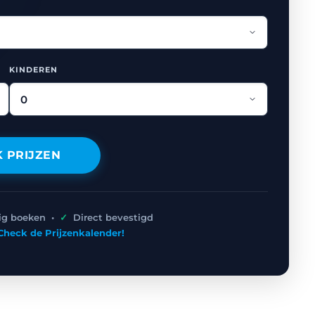
KINDEREN
K PRIJZEN
lig boeken •
✓
Direct bevestigd
Check de Prijzenkalender!