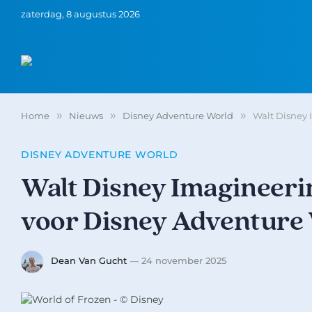
zaterdag, 8 augustus 2026
Home
»
Nieuws
»
Disney Adventure World
»
Walt Disney 
DISNEY ADVENTURE WORLD
Walt Disney Imagineerin
voor Disney Adventure
Dean Van Gucht
24 november 2025