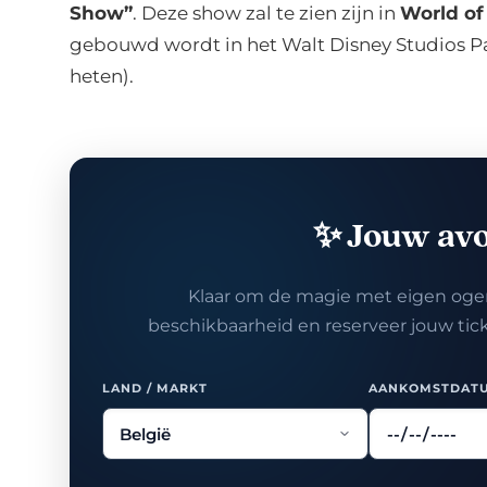
Show”
. Deze show zal te zien zijn in
World of
gebouwd wordt in het Walt Disney Studios Pa
heten).
✨ Jouw av
Klaar om de magie met eigen ogen
beschikbaarheid en reserveer jouw tickets
LAND / MARKT
AANKOMSTDAT