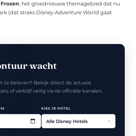
 Frozen
, het gloednieuwe themagebied dat nu
rk (dat straks
Disney Adventure World
gaat
ontuur wacht
 te beleven? Bekijk direct de actuele
 of verblijf veilig via de officiële kanalen.
UM
KIES JE HOTEL