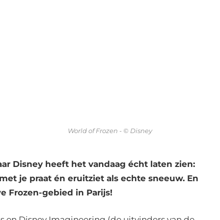
World of Frozen - © Disney
aar Disney heeft het vandaag écht laten zien:
met je praat én eruitziet als echte sneeuw. En
e Frozen-gebied in Parijs!
 en Disney Imagineering (de uitvinders van de