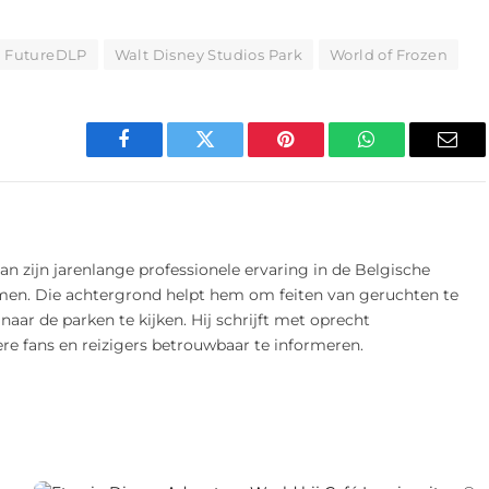
FutureDLP
Walt Disney Studios Park
World of Frozen
Facebook
Twitter
Pinterest
WhatsApp
E-
mail
n zijn jarenlange professionele ervaring in de Belgische
amen. Die achtergrond helpt hem om feiten van geruchten te
 naar de parken te kijken. Hij schrijft met oprecht
e fans en reizigers betrouwbaar te informeren.