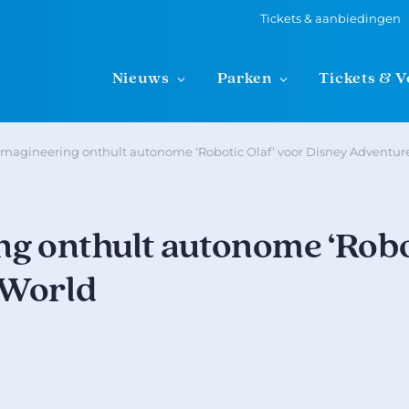
Tickets & aanbiedingen
Nieuws
Parken
Tickets & V
Imagineering onthult autonome ‘Robotic Olaf’ voor Disney Adventur
g onthult autonome ‘Robo
 World