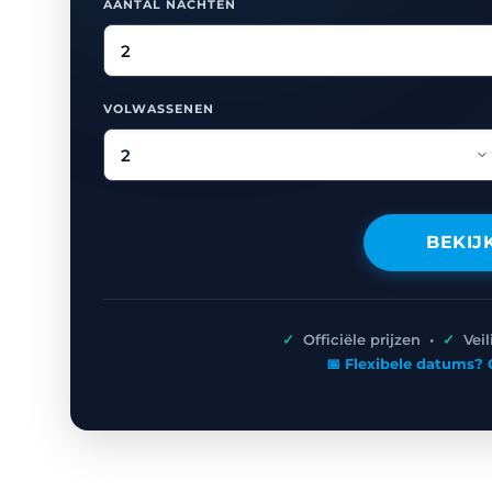
AANTAL NACHTEN
VOLWASSENEN
BEKIJ
✓
Officiële prijzen •
✓
Vei
📅 Flexibele datums? 