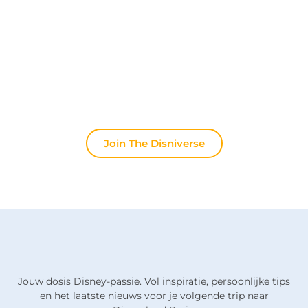
Praat dagelijks mee met andere fans op onze
Discord server. Of je nu tips zoekt voor je volgende
trip naar Disneyland Paris, je ervaringen wilt delen
of het laatste officiële nieuws wilt bespreken: hier
leeft de magie altijd door.
Join The Disniverse
Jouw dosis Disney-passie. Vol inspiratie, persoonlijke tips
en het laatste nieuws voor je volgende trip naar