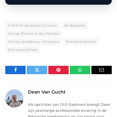
A Million Splashes of Colour
Aanbevolen
Disney Electrical Sky Parade
Disney Symphony of Colours
Disneyland Paris
Disneyland Park
Facebook
Twitter
Pinterest
WhatsApp
E-
mail
Dean Van Gucht
Als oprichter van DLP Explorers brengt Dean
zijn jarenlange professionele ervaring in de
Belgische mediasector en zijn passie voor